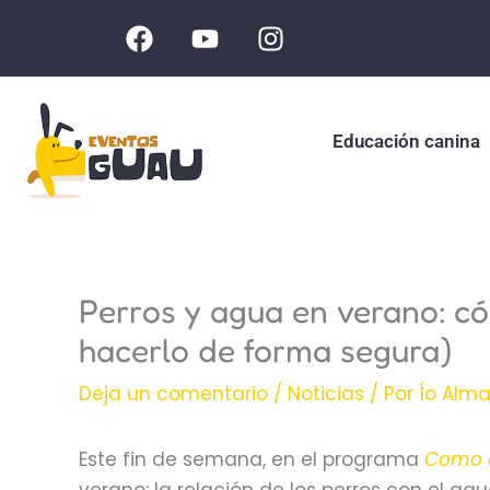
Ir
F
Y
I
al
a
o
n
c
u
s
contenido
e
t
t
b
u
a
Educación canina
o
b
g
o
e
r
k
a
m
Perros y agua en verano: có
hacerlo de forma segura)
Deja un comentario
/
Noticias
/ Por
Ío Alm
Este fin de semana, en el programa
Como e