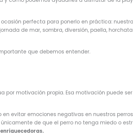
gua y cómo podemos ayudarles a disfrutar de la pla
casión perfecta para ponerlo en práctica: nuestr
ornada de mar, sombra, diversión, paella, horchata
o importante que debemos entender.
a por motivación propia. Esa motivación puede ser 
en evitar emociones negativas en nuestros perro
a únicamente de que el perro no tenga miedo o estr
y enriquecedoras.