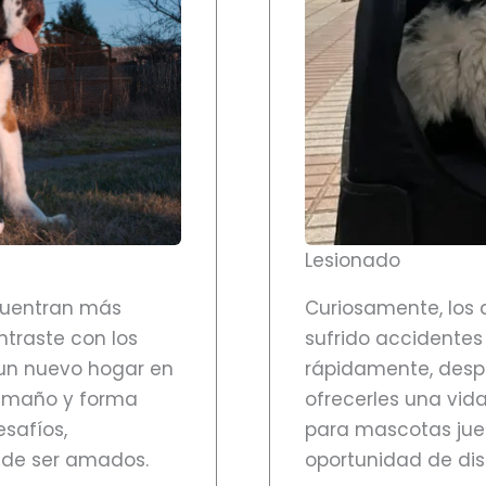
Lesionado
cuentran más
Curiosamente, los 
ntraste con los
sufrido accidente
un nuevo hogar en
rápidamente, desp
tamaño y forma
ofrecerles una vida
esafíos,
para mascotas jueg
 de ser amados.
oportunidad de disf