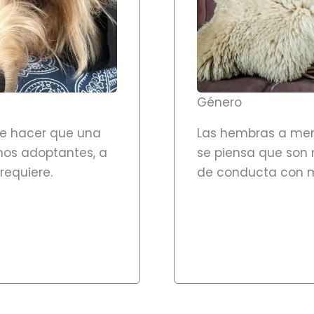
Género
ede hacer que una
Las hembras a men
os adoptantes, a
se piensa que son 
requiere.
de conducta con m