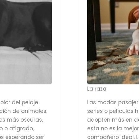
La raza
lor del pelaje
Las modas pasaje
pción de animales.
series o películas
es más oscuras,
adopten más en d
o o atigrado,
esta no es la mejo
os esperando ser
compañero ideal. L