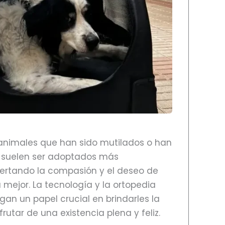
animales que han sido mutilados o han
s suelen ser adoptados más
ertando la compasión y el deseo de
 mejor. La tecnología y la ortopedia
an un papel crucial en brindarles la
rutar de una existencia plena y feliz.