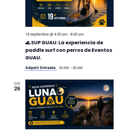
.
19 septiembre @ 4:00 pm
-
8:00 pm
🌊 SUP GUAU: La experiencia de
paddle surf con perros de Eventos
GUAU.
Adquirir Entradas
20.00€ – 35.00€
SÁB
26