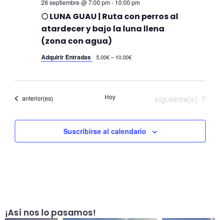
26 septiembre @ 7:00 pm
-
10:00 pm
🌕 LUNA GUAU | Ruta con perros al
atardecer y bajo la luna llena
(zona con agua)
Adquirir Entradas
5.00€ – 10.00€
Eventos
Hoy
siguiente(s)
Eventos
anterior(es)
Suscribirse al calendario
¡Así nos lo pasamos!