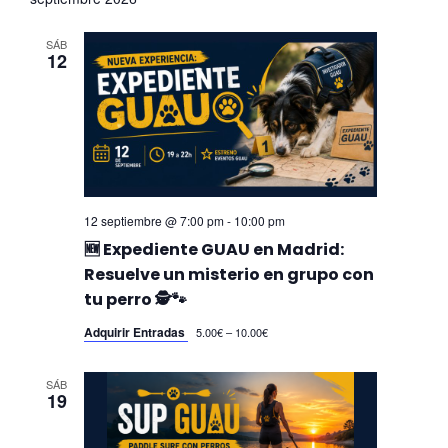
e
l
SÁB
12
e
c
c
i
o
n
12 septiembre @ 7:00 pm
-
10:00 pm
a
🆕 Expediente GUAU en Madrid:
l
Resuelve un misterio en grupo con
a
tu perro 🕵️🐾
f
Adquirir Entradas
5.00€ – 10.00€
e
c
SÁB
19
h
a