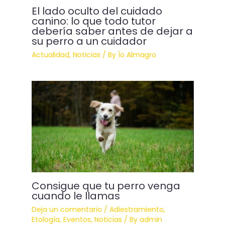
El lado oculto del cuidado
canino: lo que todo tutor
debería saber antes de dejar a
su perro a un cuidador
Actualidad
,
Noticias
/ By
Ío Almagro
Consigue que tu perro venga
cuando le llamas
Deja un comentario
/
Adiestramiento
,
Etología
,
Eventos
,
Noticias
/ By
admin