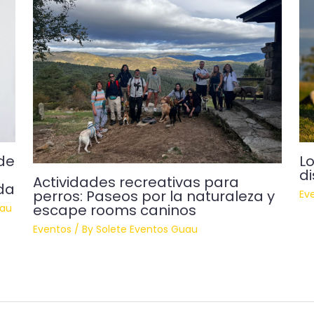
de
Lo
di
Actividades recreativas para
da
perros: Paseos por la naturaleza y
Ev
escape rooms caninos
uau
Eventos
/ By
Solete Eventos Guau