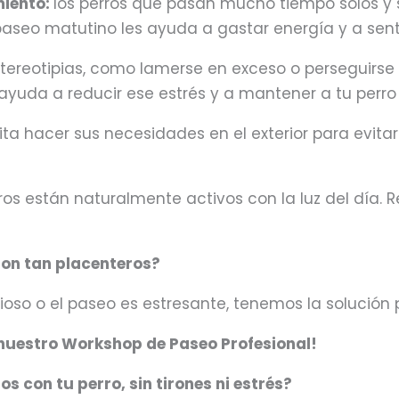
miento:
los perros que pasan mucho tiempo solos y 
aseo matutino les ayuda a gastar energía y a senti
stereotipias, como lamerse en exceso o perseguirse
uda a reducir ese estrés y a mantener a tu perro 
ita hacer sus necesidades en el exterior para evit
ros están naturalmente activos con la luz del día. R
 son tan placenteros?
sioso o el paseo es estresante, tenemos la solución p
 nuestro Workshop de Paseo Profesional!
s con tu perro, sin tirones ni estrés?