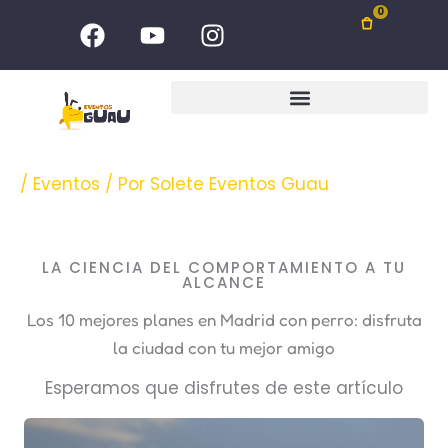
Ir
F
Y
I
0
al
a
o
n
c
u
s
contenido
e
t
t
b
u
a
o
b
g
o
e
r
/
Eventos
/ Por
Solete Eventos Guau
k
a
m
LA CIENCIA DEL COMPORTAMIENTO A TU
ALCANCE
Los 10 mejores planes en Madrid con perro: disfruta
la ciudad con tu mejor amigo
Esperamos que disfrutes de este artículo