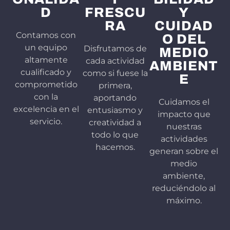
D
FRESCU
Y
RA
CUIDAD
Contamos con
O DEL
un equipo
Disfrutamos de
MEDIO
altamente
cada actividad
AMBIENT
cualificado y
como si fuese la
E
comprometido
primera,
con la
aportando
Cuidamos el
excelencia en el
entusiasmo y
impacto que
servicio.
creatividad a
nuestras
todo lo que
actividades
hacemos.
generan sobre el
medio
ambiente,
reduciéndolo al
máximo.