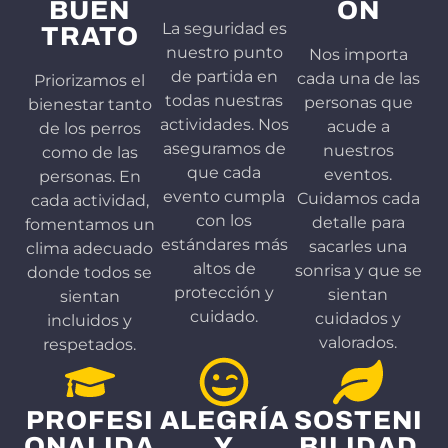
BUEN
ÓN
La seguridad es
TRATO
nuestro punto
Nos importa
de partida en
cada una de las
Priorizamos el
todas nuestras
personas que
bienestar tanto
actividades. Nos
acude a
de los perros
aseguramos de
nuestros
como de las
que cada
eventos.
personas. En
evento cumpla
Cuidamos cada
cada actividad,
con los
detalle para
fomentamos un
estándares más
sacarles una
clima adecuado
altos de
sonrisa y que se
donde todos se
protección y
sientan
sientan
cuidado.
cuidados y
incluidos y
valorados.
respetados.
PROFESI
ALEGRÍA
SOSTENI
ONALIDA
Y
BILIDAD