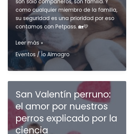
son solo compañeros, son familia. Y
como cualquier miembro de la familia,
su seguridad es una prioridad por eso
contamos con Petpass. 🏡💛
Solete
Leer más »
dice
Eventos
/
Ío Almagro
sí
a
la
seguridad:
San Valentín perruno:
¡Consigue
tu
el amor por nuestros
Petpass
perros explicado por la
en
nuestros
ciencia