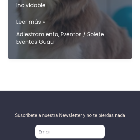
inolvidable
¿Cómo
Leer más »
celebrar
Adiestramiento
,
Eventos
/
Solete
el
Eventos Guau
cumpleaños
de
un
perro?
Consejos
para
una
celebración
Suscríbete a nuestra Newsletter y no te pierdas nada
respetuosa
y
divertida