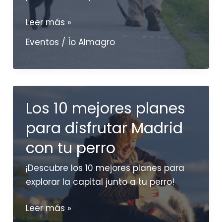
Descubre
Leer más »
la
Eventos
/
Ío Almagro
mejor
forma
de
pasear
Los 10 mejores planes
con
tu
para disfrutar Madrid
perro.
con tu perro
¡Hazlo
como
¡Descubre los 10 mejores planes para
un
explorar la capital junto a tu perro!
Profesional!
Los
Leer más »
10