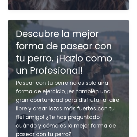
amor
por
nuestros
Descubre la mejor
perros
explicado
forma de pasear con
por
tu perro. ¡Hazlo como
la
ciencia
un Profesional!
Pasear con tu perro no es solo una
forma de ejercicio, ¡es también una
gran oportunidad para disfrutar al aire
libre y crear lazos más fuertes con tu
fiel amigo! ¿Te has preguntado
cuándo y cómo es la mejor forma de
pasear con tu perro?