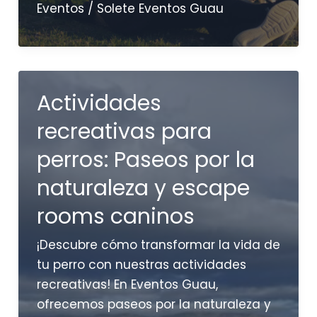
Eventos
/
Solete Eventos Guau
mejores
planes
para
disfrutar
Actividades
Madrid
con
recreativas para
tu
perros: Paseos por la
perro
naturaleza y escape
rooms caninos
¡Descubre cómo transformar la vida de
tu perro con nuestras actividades
recreativas! En Eventos Guau,
ofrecemos paseos por la naturaleza y