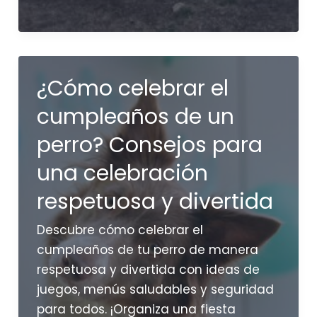
para
perros:
Paseos
por
¿Cómo celebrar el
la
naturaleza
cumpleaños de un
y
perro? Consejos para
escape
rooms
una celebración
caninos
respetuosa y divertida
Descubre cómo celebrar el
cumpleaños de tu perro de manera
respetuosa y divertida con ideas de
juegos, menús saludables y seguridad
para todos. ¡Organiza una fiesta