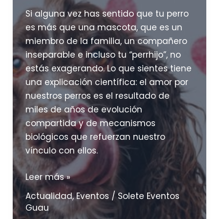
eventos!
Si alguna vez has sentido que tu perro
es más que una mascota, que es un
miembro de la familia, un compañero
inseparable e incluso tu “perrhijo”, no
estás exagerando. Lo que sientes tiene
una explicación científica: el amor por
nuestros perros es el resultado de
miles de años de evolución
compartida y de mecanismos
biológicos que refuerzan nuestro
vínculo con ellos.
San
Leer más »
Valentín
Actualidad
,
Eventos
/
Solete Eventos
perruno:
Guau
el