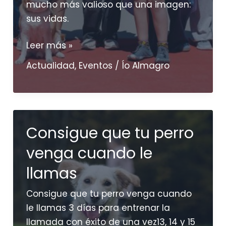
mucho más valioso que una imagen:
sus vidas.
19
Leer más »
de
Actualidad
,
Eventos
/
Ío Almagro
abril:
el
día
en
Consigue que tu perro
el
que
venga cuando le
Colmenar
llamas
Viejo
celebró
Consigue que tu perro venga cuando
que
le llamas 3 días para entrenar la
los
llamada con éxito de una vez13, 14 y 15