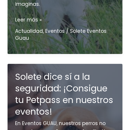
imaginas.
Excursiones
Leer más »
caninas
Actualidad
,
Eventos
/
Solete Eventos
en
Guau
Madrid:
la
aventura
que
Solete dice sí a la
tu
perro
seguridad: ¡Consigue
(y
tu Petpass en nuestros
tú)
estabais
eventos!
esperando
En Eventos GUAU, nuestros perros no