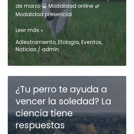
perros
de marzo 💻 Modalidad online 🌿
son
Modalidad presencial
familia
Consigue
Leer más »
que
Adiestramiento
,
Etología
,
Eventos
,
tu
Noticias
/
admin
perro
venga
cuando
le
¿Tu perro te ayuda a
llamas
vencer la soledad? La
ciencia tiene
respuestas