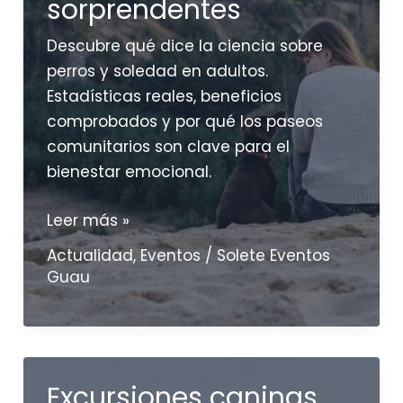
sorprendentes
Descubre qué dice la ciencia sobre
perros y soledad en adultos.
Estadísticas reales, beneficios
comprobados y por qué los paseos
comunitarios son clave para el
bienestar emocional.
¿Tu
Leer más »
perro
Actualidad
,
Eventos
/
Solete Eventos
te
Guau
ayuda
a
vencer
la
Excursiones caninas
soledad?