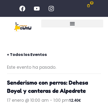
Ir
F
Y
I
0
al
a
o
n
c
u
s
contenido
e
t
t
b
u
a
o
b
g
o
e
r
k
a
m
« Todos los Eventos
Este evento ha pasado.
Senderismo con perros: Dehesa
Boyal y canteras de Alpedrete
17 enero @ 10:00 am
-
1:00 pm
12.40€