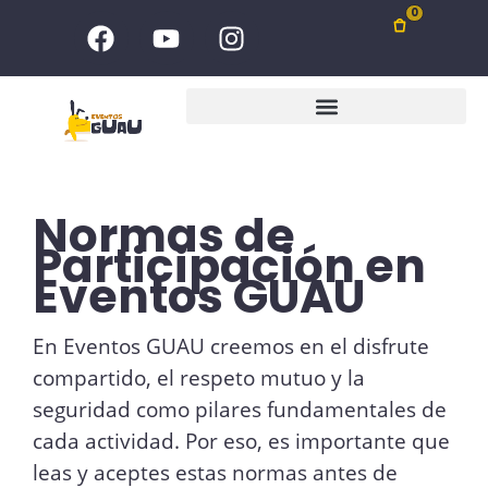
Ir
F
Y
I
0
al
a
o
n
c
u
s
contenido
e
t
t
b
u
a
o
b
g
o
e
r
k
a
Normas de
m
Participación en
Eventos GUAU
En Eventos GUAU creemos en el disfrute
compartido, el respeto mutuo y la
seguridad como pilares fundamentales de
cada actividad. Por eso, es importante que
leas y aceptes estas normas antes de