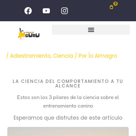
Ir
F
Y
I
0
al
a
o
n
c
u
s
contenido
e
t
t
b
u
a
o
b
g
o
e
r
/
Adiestramiento
,
Ciencia
/ Por
Ío Almagro
k
a
m
LA CIENCIA DEL COMPORTAMIENTO A TU
ALCANCE
Estos son los 3 pilares de la ciencia sobre el
entrenamiento canino
Esperamos que disfrutes de este artículo