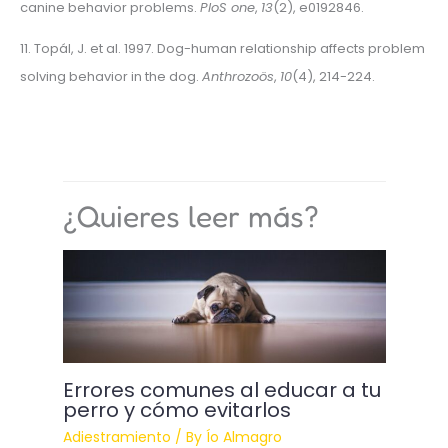
canine behavior problems.
PloS one
,
13
(2), e0192846.
11. Topál, J. et al. 1997. Dog-human relationship affects problem
solving behavior in the dog.
Anthrozoös
,
10
(4), 214-224.
¿Quieres leer más?
Errores comunes al educar a tu
perro y cómo evitarlos
Adiestramiento
/ By
Ío Almagro