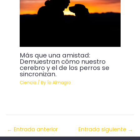
Más que una amistad:
Demuestran cómo nuestro
cerebro y el de los perros se
sincronizan.
Ciencia
/ By
Ío Almagro
←
Entrada anterior
Entrada siguiente
→