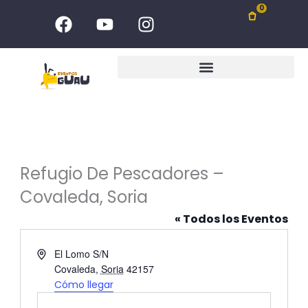
Ir
F
Y
I
0
al
a
o
n
c
u
s
contenido
e
t
t
b
u
a
o
b
g
o
e
r
k
a
m
Refugio De Pescadores –
Covaleda, Soria
« Todos los Eventos
Dirección
El Lomo S/N
Covaleda
,
Soria
42157
Cómo llegar