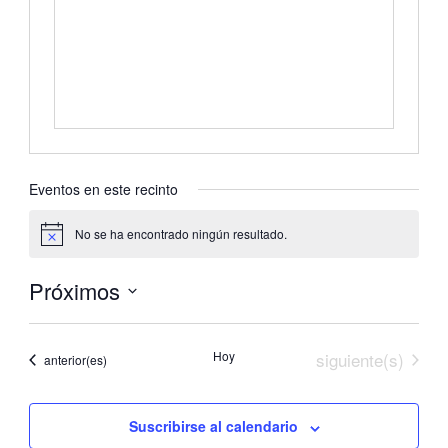
Eventos en este recinto
No se ha encontrado ningún resultado.
Aviso
Próximos
Selecciona
la
Eventos
Hoy
siguiente(s)
Eventos
anterior(es)
fecha.
Suscribirse al calendario