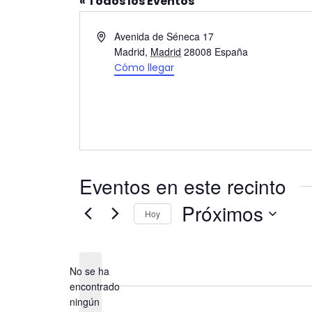
« Todos los Eventos
Dirección
Avenida de Séneca 17
Madrid
,
Madrid
28008
España
Cómo llegar
Eventos en este recinto
Próximos
Hoy
Selecciona
la
No se ha
fecha.
encontrado
Aviso
ningún