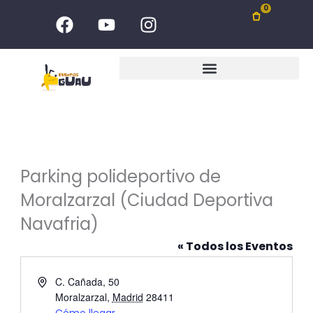
Ir
F
Y
I
0
al
a
o
n
c
u
s
contenido
e
t
t
b
u
a
o
b
g
o
e
r
k
a
m
Parking polideportivo de
Moralzarzal (Ciudad Deportiva
Navafria)
« Todos los Eventos
Dirección
C. Cañada, 50
Moralzarzal
,
Madrid
28411