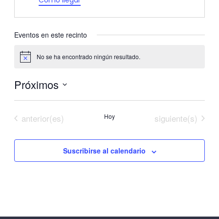
Cómo llegar
Eventos en este recinto
No se ha encontrado ningún resultado.
Aviso
Próximos
Selecciona
la
Eventos
Eventos
anterior(es)
Hoy
siguiente(s)
fecha.
Suscribirse al calendario