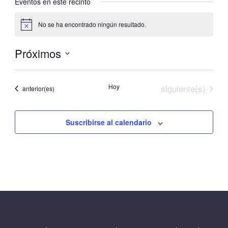
Eventos en este recinto
No se ha encontrado ningún resultado.
Aviso
Próximos
Selecciona
la
Eventos
Hoy
siguiente(s)
Eventos
anterior(es)
fecha.
Suscribirse al calendario