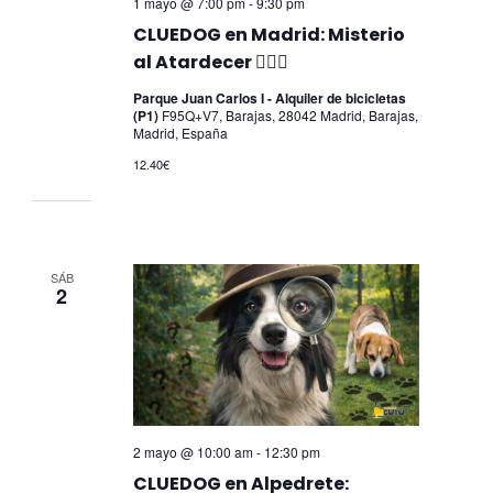
1 mayo @ 7:00 pm
-
9:30 pm
CLUEDOG en Madrid: Misterio
al Atardecer 🕵️‍♀️🐾
Parque Juan Carlos I - Alquiler de bicicletas
(P1)
F95Q+V7, Barajas, 28042 Madrid, Barajas,
Madrid, España
12.40€
SÁB
2
2 mayo @ 10:00 am
-
12:30 pm
CLUEDOG en Alpedrete: