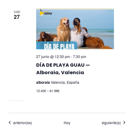
SÁB
27
27 junio @ 12:30 pm
-
7:30 pm
DÍA DE PLAYA GUAU —
Alboraia, Valencia
alboraia
Valencia, España
12.40€ – 61.98€
Eventos
Eventos
anterior(es)
Hoy
siguiente(s)