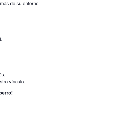
r más de su entorno.
d.
és.
stro vínculo.
perro!