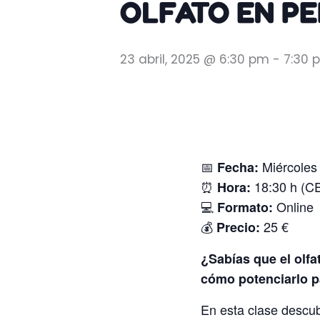
OLFATO EN PE
23 abril, 2025 @ 6:30 pm
-
7:30 
📅
Miércoles 
Fecha:
⏰
18:30 h (C
Hora:
💻
Online
Formato:
💰
25 €
Precio:
¿Sabías que el olfa
cómo potenciarlo p
En esta clase descub