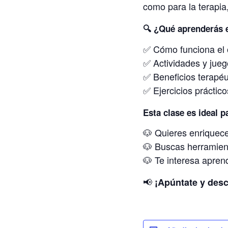
como para la terapia,
🔍 ¿Qué aprenderás 
✅ Cómo funciona el o
✅ Actividades y jueg
✅ Beneficios terapéut
✅ Ejercicios prácticos
Esta clase es ideal pa
🐶 Quieres enriquecer
🐶 Buscas herramient
🐶 Te interesa aprend
📢
¡Apúntate y desc