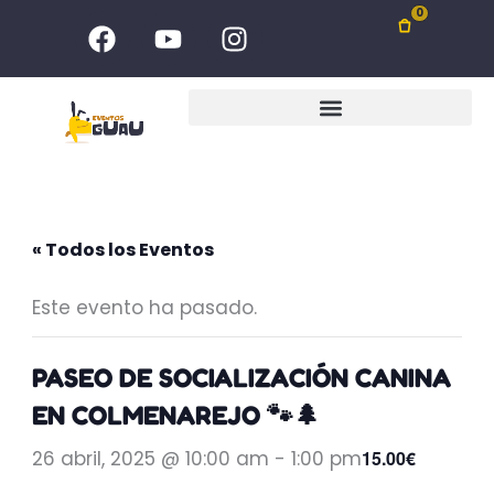
Ir
F
Y
I
0
al
a
o
n
c
u
s
contenido
e
t
t
b
u
a
o
b
g
o
e
r
k
a
m
« Todos los Eventos
Este evento ha pasado.
PASEO DE SOCIALIZACIÓN CANINA
EN COLMENAREJO 🐾🌲
26 abril, 2025 @ 10:00 am
-
1:00 pm
15.00€