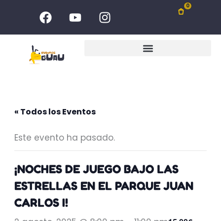
Ir
F
Y
I
0
al
a
o
n
c
u
s
contenido
e
t
t
b
u
a
o
b
g
o
e
r
k
a
m
« Todos los Eventos
Este evento ha pasado.
¡NOCHES DE JUEGO BAJO LAS
ESTRELLAS EN EL PARQUE JUAN
CARLOS I!