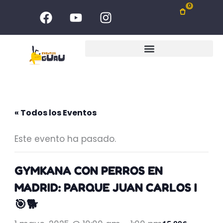
Ir
F
Y
I
0
al
a
o
n
c
u
s
contenido
e
t
t
b
u
a
o
b
g
o
e
r
k
a
m
« Todos los Eventos
Este evento ha pasado.
GYMKANA CON PERROS EN
MADRID: PARQUE JUAN CARLOS I
🎯🐕