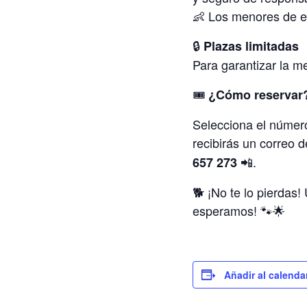
👶 Los menores de ed
🔒
Plazas limitadas
Para garantizar la m
🎟️
¿Cómo reservar
Selecciona el número
recibirás un correo 
📲.
657 273
🐕 ¡No te lo pierdas!
esperamos! 🐾🌟
Añadir al calenda