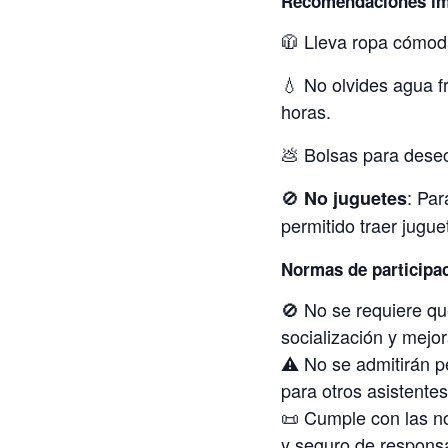
Recomendaciones im
🧥 Lleva ropa cómod
💧 No olvides agua f
horas.
💩 Bolsas para desec
🚫
: Par
No juguetes
permitido traer jugue
Normas de participa
🚫 No se requiere qu
socialización y mejo
⚠️ No se admitirán 
para otros asistentes
📜 Cumple con las n
y seguro de responsab