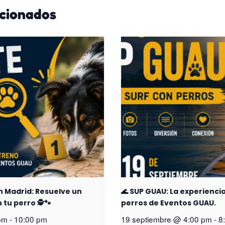
acionados
n Madrid: Resuelve un
🌊 SUP GUAU: La experienci
tu perro 🕵️🐾
perros de Eventos GUAU.
pm
-
10:00 pm
19 septiembre @ 4:00 pm
-
8