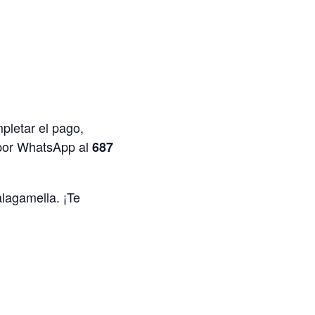
pletar el pago,
s por WhatsApp al
687
alagamella. ¡Te