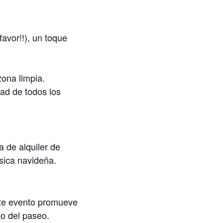
avor!!), un toque
ona limpia.
dad de todos los
a de alquiler de
úsica navideña.
ste evento promueve
to del paseo.