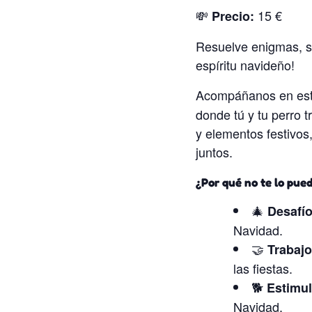
💸
15 €
Precio:
Resuelve enigmas, su
espíritu navideño!
Acompáñanos en es
donde tú y tu perro t
y elementos festivos
juntos.
¿Por qué no te lo pue
🎄
Desafío
Navidad.
🤝
Trabajo
las fiestas.
🐕
Estimul
Navidad.