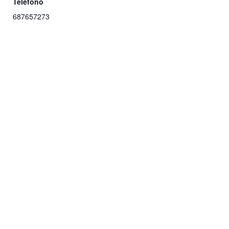
Teléfono
687657273