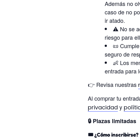
Además no olv
caso de no po
ir atado.
⚠️ No se a
riesgo para e
📜 Cumple 
seguro de resp
👶 Los men
entrada para 
👉 Revisa nuestras
Al comprar tu entra
y
privacidad
polít
🔒 Plazas limitadas
🎟️ ¿Cómo inscribirse?