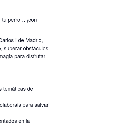
n tu perro… ¡con
arlos I de Madrid,
e, superar obstáculos
magia para disfrutar
s temáticas de
olaboráis para salvar
entados en la