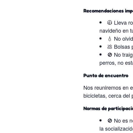
Recomendaciones imp
🧥 Lleva r
navideño en tu
💧 No olvid
💩 Bolsas 
🚫 No traig
perros, no est
Punto de encuentro
Nos reuniremos en el
bicicletas, cerca de
Normas de participaci
🚫 No es n
la socializaci