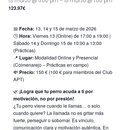
13 marzo @ 5:00 pm
-
15 marzo @ 1:00 pm
123.97€
📅
Fecha:
13, 14 y 15 de marzo de 2026
🕒
Hora:
Viernes 13 (Online) de 17:00 a 19:00 |
Sábado 14 y Domingo 15 de 10:00 a 13:00
(Prácticas)
📍
Lugar:
Modalidad Online y Presencial
(Colmenarejo – Prácticas en campo)
💸
Precio:
150 € (100 € para miembros del Club
APT)
🌿
¡Logra que tu perro acuda a ti por
motivación, no por presión!
¿Tu perro viene cuando le llamas… o solo
cuando quiere? La llamada no es gritar más
fuerte, perseguir o sobornar. Es vínculo,
comunicación clara y motivación auténtica. En