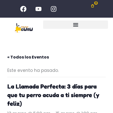
Ir
F
Y
I
0
al
a
o
n
c
u
s
contenido
e
t
t
b
u
a
o
b
g
o
e
r
k
a
m
« Todos los Eventos
Este evento ha pasado.
La Llamada Perfecta: 3 días para
que tu perro acuda a ti siempre (y
feliz)