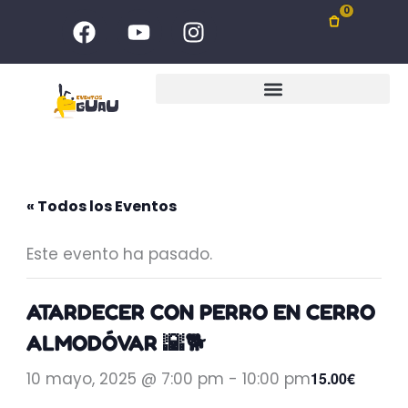
Ir
F
Y
I
0
al
a
o
n
c
u
s
contenido
e
t
t
b
u
a
o
b
g
o
e
r
k
a
m
« Todos los Eventos
Este evento ha pasado.
ATARDECER CON PERRO EN CERRO
ALMODÓVAR 🌇🐕
10 mayo, 2025 @ 7:00 pm
-
10:00 pm
15.00€