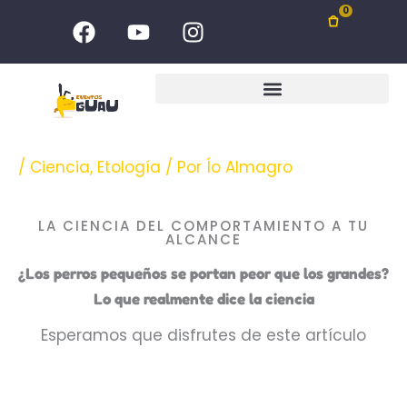
Ir
F
Y
I
0
al
a
o
n
c
u
s
contenido
e
t
t
b
u
a
o
b
g
o
e
r
/
Ciencia
,
Etología
/ Por
Ío Almagro
k
a
m
LA CIENCIA DEL COMPORTAMIENTO A TU
ALCANCE
¿Los perros pequeños se portan peor que los grandes?
Lo que realmente dice la ciencia
Esperamos que disfrutes de este artículo