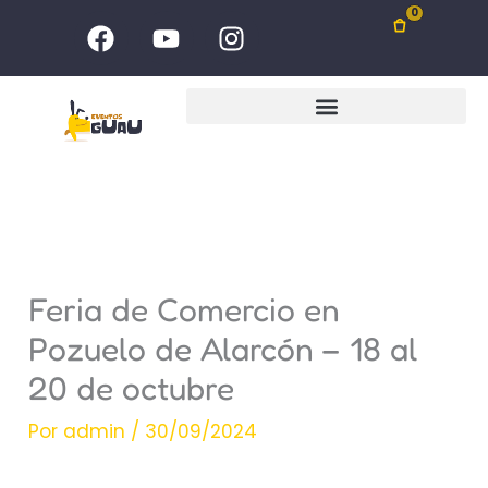
Ir
F
Y
I
0
al
a
o
n
c
u
s
contenido
e
t
t
b
u
a
o
b
g
o
e
r
k
a
m
Feria de Comercio en
Pozuelo de Alarcón – 18 al
20 de octubre
Por
admin
/
30/09/2024