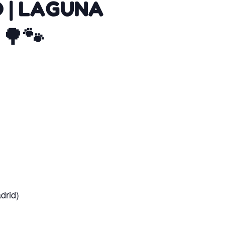
 | LAGUNA
🌳🐾
drid)