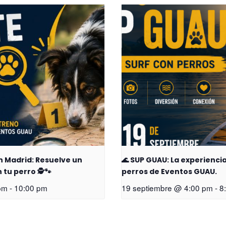
n Madrid: Resuelve un
🌊 SUP GUAU: La experienci
tu perro 🕵️🐾
perros de Eventos GUAU.
pm
-
10:00 pm
19 septiembre @ 4:00 pm
-
8