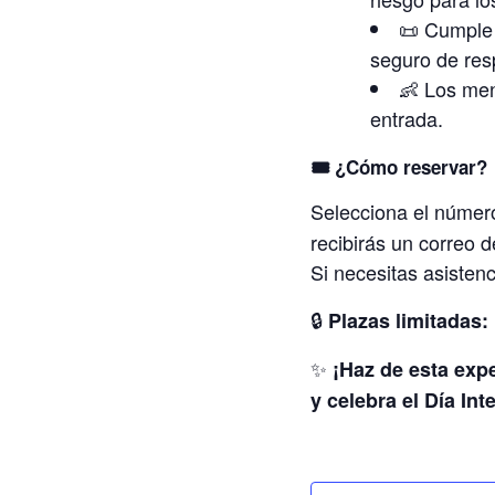
📜 Cumple 
seguro de resp
👶 Los men
entrada.
🎟️ ¿Cómo reservar?
Selecciona el número
recibirás un correo d
Si necesitas asisten
🔒
Plazas limitadas:
✨
¡Haz de esta exp
y celebra el Día In