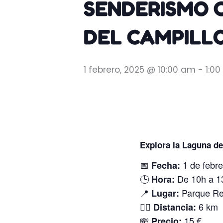
SENDERISMO 
DEL CAMPILLO
1 febrero, 2025 @ 10:00 am
-
1:0
Explora la Laguna de
📅
1 de febre
Fecha:
🕒
De 10h a 1
Hora:
📍
Parque Reg
Lugar:
🚶‍♂️
6 km
Distancia:
💸
15 €
Precio: