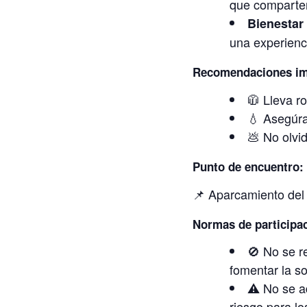
que comparten
Bienestar
una experienc
Recomendaciones im
🧥 Lleva r
💧 Asegúrat
💩 No olvi
Punto de encuentro:
📌 Aparcamiento del 
Normas de participa
🚫 No se r
fomentar la s
⚠️ No se a
riesgo para lo