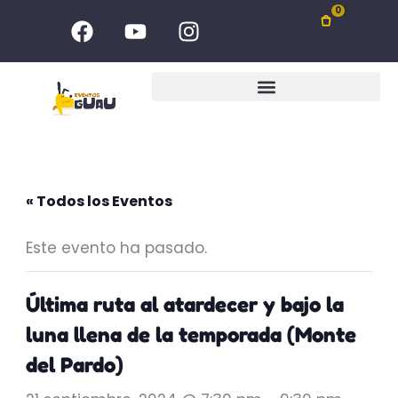
Ir
F
Y
I
0
al
a
o
n
c
u
s
contenido
e
t
t
b
u
a
o
b
g
o
e
r
k
a
m
« Todos los Eventos
Este evento ha pasado.
Última ruta al atardecer y bajo la
luna llena de la temporada (Monte
del Pardo)