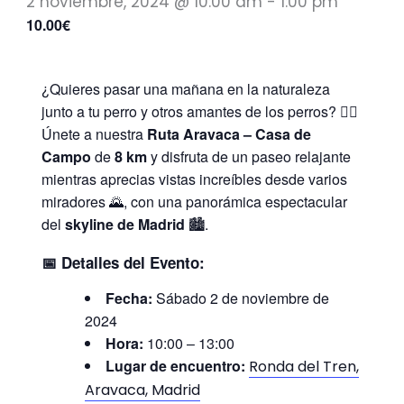
2 noviembre, 2024 @ 10:00 am
-
1:00 pm
10.00€
¿Quieres pasar una mañana en la naturaleza
junto a tu perro y otros amantes de los perros? 🐕‍🦺
Únete a nuestra
Ruta Aravaca – Casa de
Campo
de
8 km
y disfruta de un paseo relajante
mientras aprecias vistas increíbles desde varios
miradores 🌄, con una panorámica espectacular
del
skyline de Madrid
🏙️.
📅
Detalles del Evento:
Fecha:
Sábado 2 de noviembre de
2024
Hora:
10:00 – 13:00
Lugar de encuentro:
Ronda del Tren,
Aravaca, Madrid