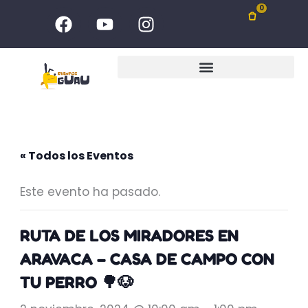
Ir
F
Y
I
0
al
a
o
n
c
u
s
contenido
e
t
t
b
u
a
o
b
g
o
e
r
k
a
m
« Todos los Eventos
Este evento ha pasado.
RUTA DE LOS MIRADORES EN
ARAVACA – CASA DE CAMPO CON
TU PERRO 🌳🐶