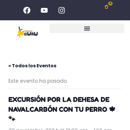
Ir
F
Y
I
0
al
a
o
n
c
u
s
contenido
e
t
t
b
u
a
o
b
g
o
e
r
k
a
m
« Todos los Eventos
Este evento ha pasado.
EXCURSIÓN POR LA DEHESA DE
NAVALCARBÓN CON TU PERRO 🍁
🐾