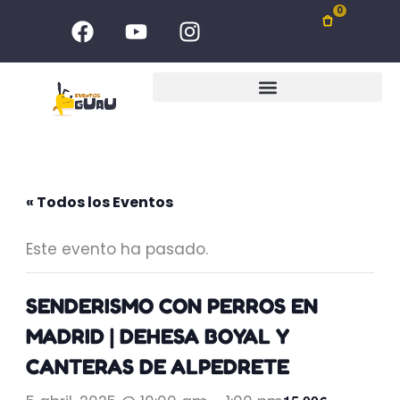
Ir
F
Y
I
0
al
a
o
n
c
u
s
contenido
e
t
t
b
u
a
o
b
g
o
e
r
k
a
m
« Todos los Eventos
Este evento ha pasado.
SENDERISMO CON PERROS EN
MADRID | DEHESA BOYAL Y
CANTERAS DE ALPEDRETE