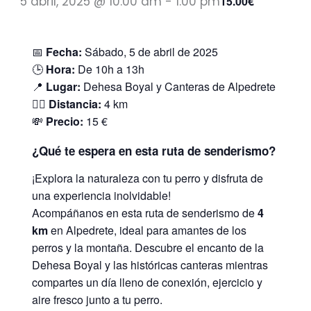
5 abril, 2025 @ 10:00 am
-
1:00 pm
15.00€
📅
Fecha:
Sábado, 5 de abril de 2025
🕒
Hora:
De 10h a 13h
📍
Lugar:
Dehesa Boyal y Canteras de Alpedrete
🚶‍♂️
Distancia:
4 km
💸
Precio:
15 €
¿Qué te espera en esta ruta de senderismo?
¡Explora la naturaleza con tu perro y disfruta de
una experiencia inolvidable!
Acompáñanos en esta ruta de senderismo de
4
km
en Alpedrete, ideal para amantes de los
perros y la montaña. Descubre el encanto de la
Dehesa Boyal y las históricas canteras mientras
compartes un día lleno de conexión, ejercicio y
aire fresco junto a tu perro.