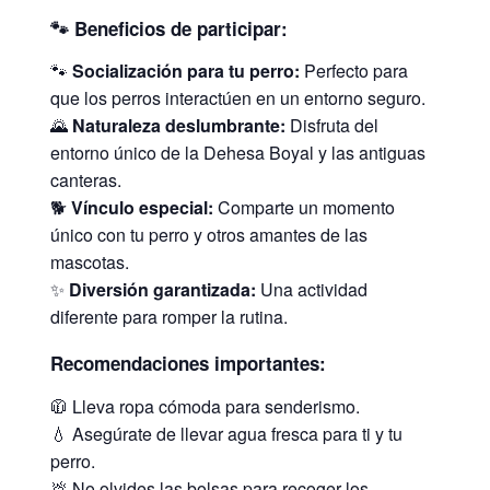
🐾 Beneficios de participar:
🐾
Socialización para tu perro:
Perfecto para
que los perros interactúen en un entorno seguro.
🌄
Naturaleza deslumbrante:
Disfruta del
entorno único de la Dehesa Boyal y las antiguas
canteras.
🐕
Vínculo especial:
Comparte un momento
único con tu perro y otros amantes de las
mascotas.
✨
Diversión garantizada:
Una actividad
diferente para romper la rutina.
Recomendaciones importantes:
🧥 Lleva ropa cómoda para senderismo.
💧 Asegúrate de llevar agua fresca para ti y tu
perro.
💩 No olvides las bolsas para recoger los