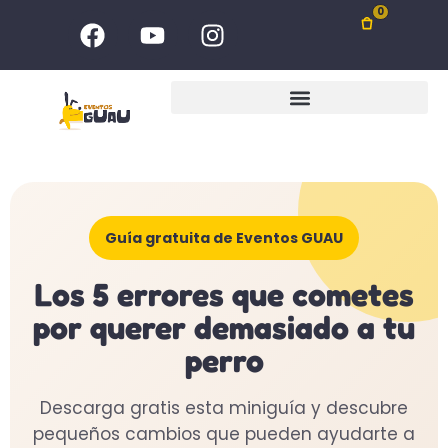
Ir
F
Y
I
0
al
a
o
n
c
u
s
contenido
e
t
t
b
u
a
o
b
g
o
e
r
k
a
m
Guía gratuita de Eventos GUAU
Los 5 errores que cometes
por querer demasiado a tu
perro
Descarga gratis esta miniguía y descubre
pequeños cambios que pueden ayudarte a