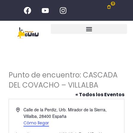
Ir
F
Y
I
0
al
a
o
n
c
u
s
contenido
e
t
t
b
u
a
o
b
g
o
e
r
k
a
m
Punto de encuentro: CASCADA
DEL COVACHO – VILLALBA
« Todos los Eventos
Dirección
Calle de la Perdiz, Urb. Mirador de la Sierra,
Villalba
,
28400
España
Cómo llegar