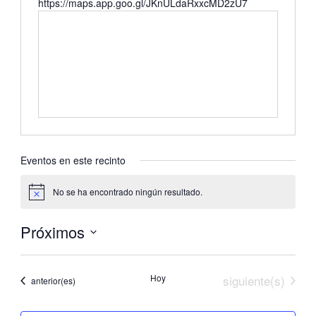
https://maps.app.goo.gl/JKnULdaRxxcMD2zU7
Eventos en este recinto
No se ha encontrado ningún resultado.
Aviso
Próximos
Selecciona
la
Eventos
Hoy
siguiente(s)
Eventos
anterior(es)
fecha.