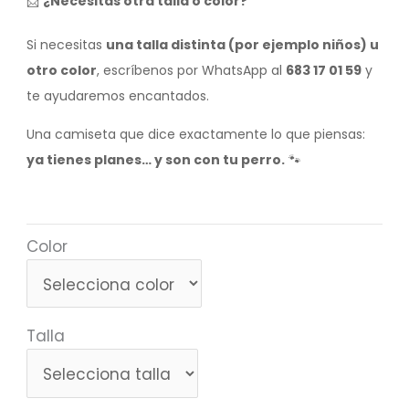
📩
¿Necesitas otra talla o color?
Si necesitas
una talla distinta (por ejemplo niños) u
otro color
, escríbenos por WhatsApp al
683 17 01 59
y
te ayudaremos encantados.
Una camiseta que dice exactamente lo que piensas:
ya tienes planes… y son con tu perro.
🐾
Color
Talla